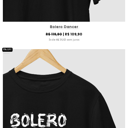
Bolero Dancer
R$ 119,90
| R$ 109,90
3x de R$ 36,63 sem juros
8% OFF