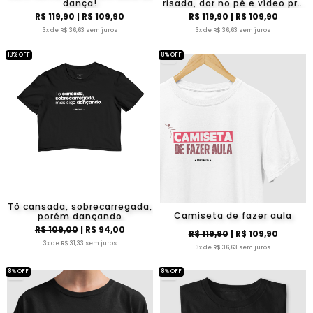
dança!
risada, dor no pé e vídeo pra
passar vergonha depois.
R$ 119,90
| R$ 109,90
R$ 119,90
| R$ 109,90
3x de R$ 36,63 sem juros
3x de R$ 36,63 sem juros
13% OFF
8% OFF
Tô cansada, sobrecarregada,
Camiseta de fazer aula
porém dançando
R$ 109,00
| R$ 94,00
R$ 119,90
| R$ 109,90
3x de R$ 31,33 sem juros
3x de R$ 36,63 sem juros
8% OFF
8% OFF