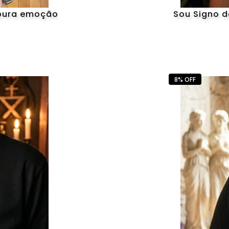
 pura emoção
Sou Signo d
8% OFF