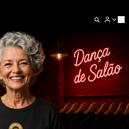
Rastrear Meu Pedido
RA
Trocar Meu Pedido
Avaliar Meu Pedido
MO
Entrar | Cadastrar
AÇO