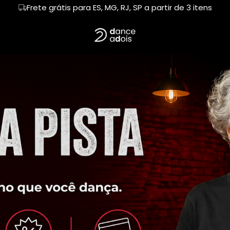
Frete grátis para ES, MG, RJ, SP a partir de 3 itens
Primeira troca sem custo
E DANÇA
Regata
SIGNOS NA PISTA
Cropped
SAMBA E GAFIEI
LERO
Hoodie Moletom
BACHATA
Suéter Moletom
TANGO
LSA
ORIXÁS E SUA DANÇA
ESCOLHA SEU RIT
A CURA
HUMOR DE QUEM DANÇA
CONEXÂO & ABR
RRÓ