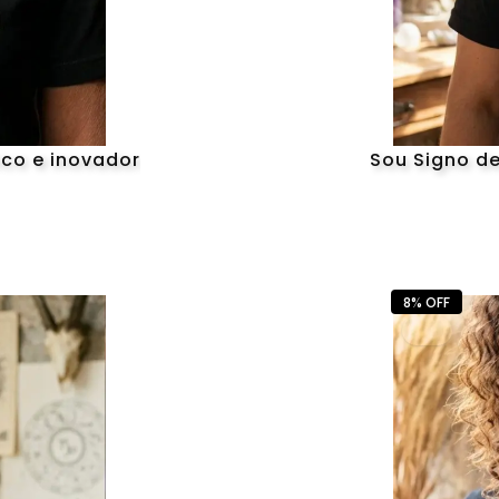
ico e inovador
Sou Signo d
8% OFF