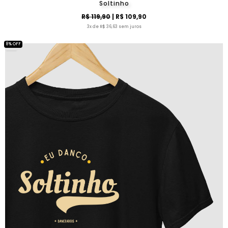
Soltinho
R$ 119,90
| R$ 109,90
3x de R$ 36,63 sem juros
8% OFF