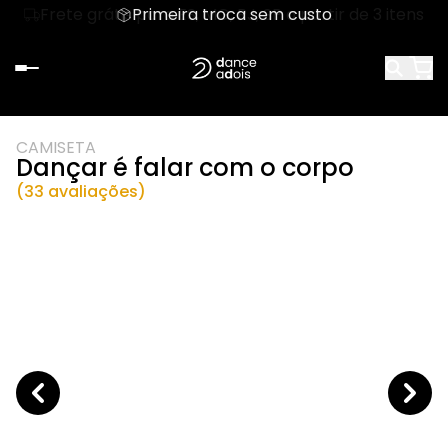
Frete grátis para ES, MG, RJ, SP a partir de 3 itens
Primeira troca sem custo
CAMISETA
Dançar é falar com o corpo
(33 avaliações)