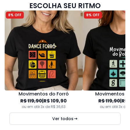
ESCOLHA SEU RITMO
8% OFF
8% OFF
Movimentos do Forró
Movimentos do
R$ 119,90
|
R$ 109,90
R$ 119,90
|
R$ 
ou em até 3x de R$ 36,63
ou em até 3x de 
Ver todos