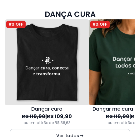
DANÇA CURA
8% OFF
8% OFF
Dançar cura
Dançar me cura to
R$ 119,90
|
R$ 109,90
R$ 119,90
|
R$ 
ou em até 3x de R$ 36,63
ou em até 3x de 
Ver todos