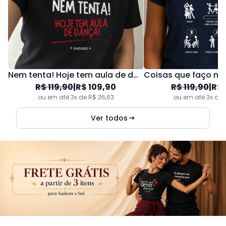
Nem tenta! Hoje tem aula de dança!
R$ 119,90
|
R$ 109,90
R$ 119,90
|
R$ 
ou em até 3x de R$ 36,63
ou em até 3x de 
Ver todos