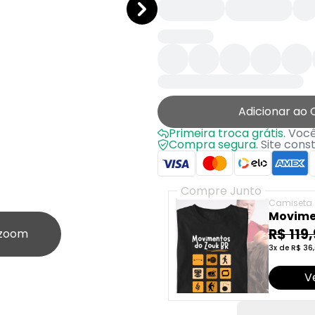
Adicionar ao 
Primeira troca grátis.
Você 
Compra segura.
Site cons
Compre Junto
Camiseta
Movime
R$ 119
 zoom
3x de R$ 36,
V