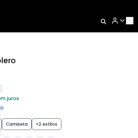
Rastrear Meu
RA
Pedido
TMO
Trocar Meu Pedido
AÇO
Avaliar Meu Pedido
lero
Entrar | Cadastrar
em juros
ga
Camiseta
+2 estilos