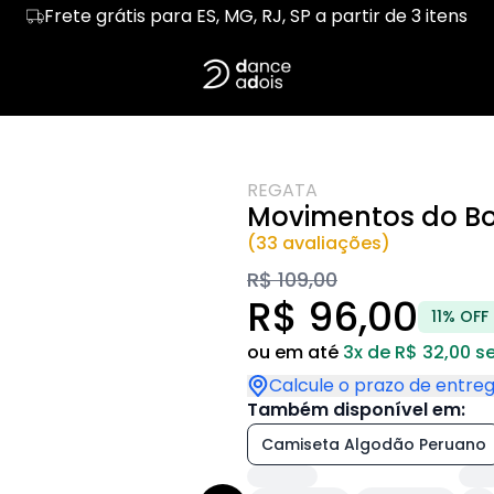
Frete grátis para ES, MG, RJ, SP a partir de 3 itens
E DANÇA
Regata
SIGNOS NA PISTA
Cropped
SAMBA E GAFIEI
LERO
Hoodie Moletom
BACHATA
Suéter Moletom
TANGO
LSA
ORIXÁS E SUA DANÇA
ESCOLHA SEU RI
REGATA
A CURA
HUMOR DE QUEM DANÇA
CONEXÂO & ABR
Movimentos do Bo
RRÓ
(33 avaliações)
R$ 109,00
R$ 96,00
11% OFF
ou em até
3x de R$ 32,00 s
Calcule o prazo de entre
Também disponível em:
Camiseta Algodão Peruano