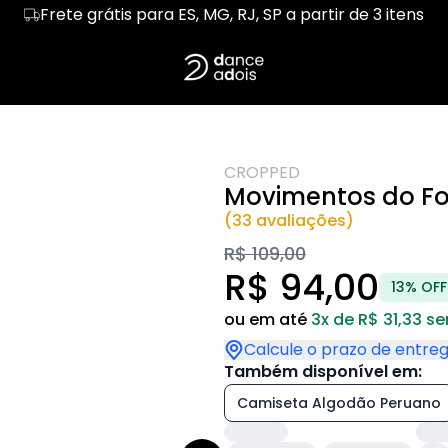
Frete grátis para ES, MG, RJ, SP a partir de 3 itens
E DANÇA
Regata
SIGNOS NA PISTA
Cropped
SAMBA E GAFIEI
LERO
Hoodie Moletom
BACHATA
Suéter Moletom
TANGO
LSA
ORIXÁS E SUA DANÇA
ESCOLHA SEU RI
CROPPED
A CURA
HUMOR DE QUEM DANÇA
CONEXÂO & ABR
Movimentos do Fo
RRÓ
(33 avaliações)
R$ 109,00
R$ 94,00
13% OFF
ou em até
3x de R$ 31,33 s
Calcule o prazo de entre
Também disponível em:
Camiseta Algodão Peruano