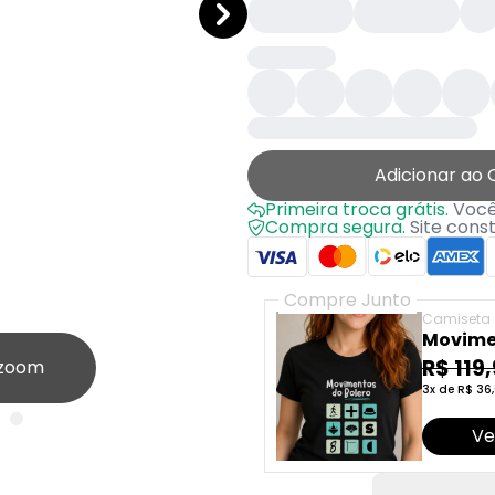
Adicionar ao 
Primeira troca grátis.
Você 
Compra segura.
Site cons
Compre Junto
Camiseta
Movime
R$ 119
 zoom
3x de R$ 36,
Ve