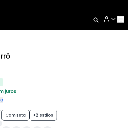
Rastrear Meu
RA
Pedido
TMO
Trocar Meu Pedido
AÇO
Avaliar Meu Pedido
rró
Entrar | Cadastrar
em juros
ga
Camiseta
+2 estilos