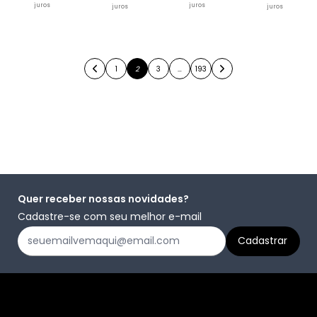
juros
juros
juros
juros
1
2
3
…
193
Quer receber nossas novidades?
Cadastre-se com seu melhor e-mail