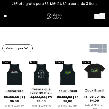
Frete grátis para ES, MG, RJ, SP a partir de 3 itens
Ordenar por
11% OFF
11% OFF
11% OFF
13% OFF
Coisas que
Zouk Brasil
Bachatera
Zouk Brasil
faço no meu
tempo livre
R$ 109,00
| R$
R$ 109,00
| R$
R$ 109,00
| R$
R$ 109,00
| R$
94,00
96,00
96,00
96,00
3x de R$ 31,33 sem
3x de R$ 32,00 sem
3x de R$ 32,00 sem
3x de R$ 32,00 sem
juros